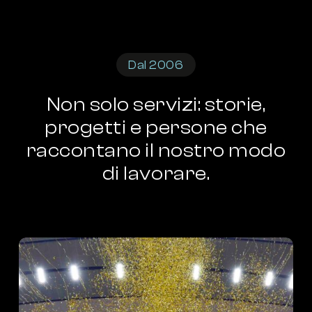
Dal 2006
Non
solo
servizi:
storie,
progetti
e
persone
che
raccontano
il
nostro
modo
di
lavorare.
32°
Scudetto,
Triplete
di
Olimpia