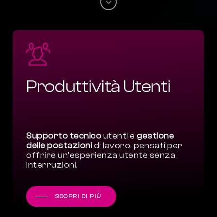
Navigate
to
the
next
section
Produttività Utenti
Supporto tecnico
utenti e
gestione
delle postazioni
di lavoro, pensati per
offrire un’esperienza utente senza
interruzioni.
SCOPRI DI PIÙ