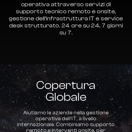
operativa
attraverso
servizi
di
supporto
tecnico
remoto
e
onsite,
gestione
dell’infrastruttura
IT
e
service
desk
strutturato.
24
ore
su
24,
7
giorni
su
7.
Copertura
Globale
Aiutiamo le aziende nella gestione
operativa dell’IT, a livello
internazionale. Combiniamo supporto
remoto e interventi onsite, per