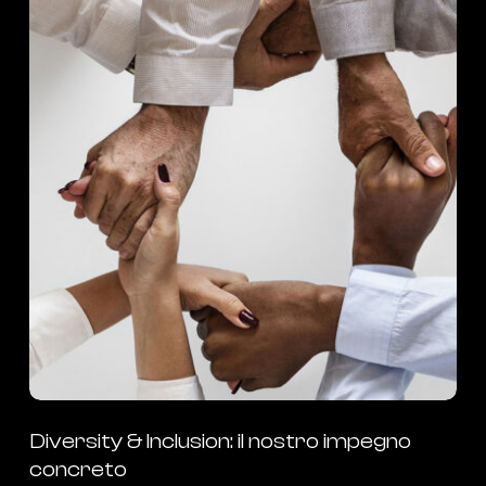
&
Inclusion:
il
nostro
impegno
concreto
Diversity & Inclusion: il nostro impegno
concreto